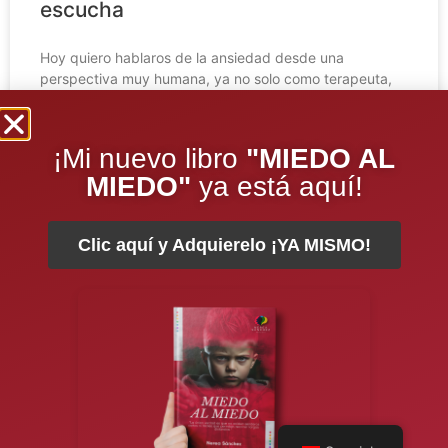
escucha
Hoy quiero hablaros de la ansiedad desde una
perspectiva muy humana, ya no solo como terapeuta,
como analista, como educadora, como articulista, sino,
como paciente.
¡Mi nuevo libro
"MIEDO AL
LEER COMPLETO »
MIEDO"
ya está aquí!
Clic aquí y Adquierelo ¡YA MISMO!