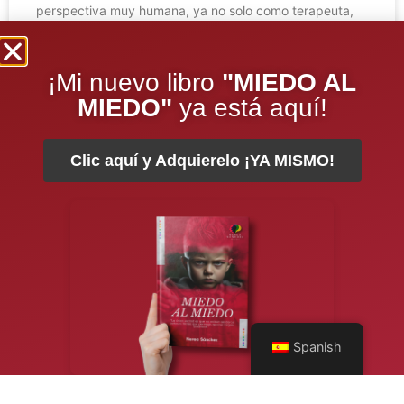
perspectiva muy humana, ya no solo como terapeuta,
como analista, como educadora, como articulista, sino,
como paciente.
¡Mi nuevo libro
"MIEDO AL
LEER COMPLETO »
MIEDO"
ya está aquí!
Clic aquí y Adquierelo ¡YA MISMO!
Spanish