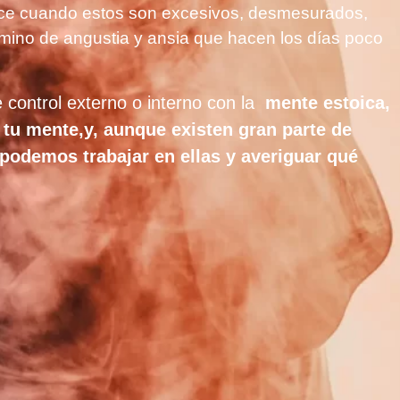
rece cuando estos son excesivos, desmesurados,
camino de angustia y ansia que hacen los días poco
control externo o interno con la
mente estoica,
tu mente,y, aunque existen gran parte de
podemos trabajar en ellas y averiguar qué