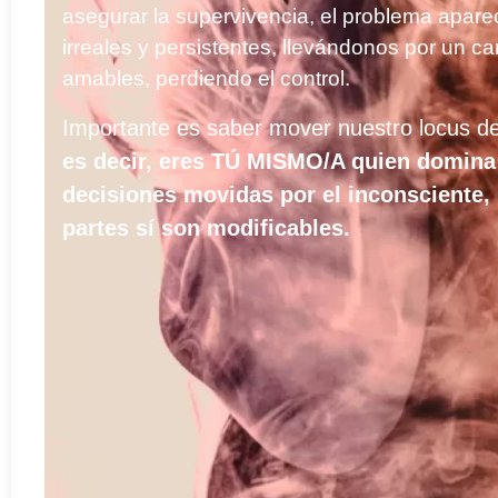
asegurar la supervivencia, el problema apa
irreales y persistentes, llevándonos por un 
amables, perdiendo el control.
Importante es saber mover nuestro locus de 
es decir, eres TÚ MISMO/A quien domina 
decisiones movidas por el inconsciente, 
partes sí son modificables.