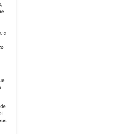
o,
ue
: o
to
ue
a
 de
ol
sis