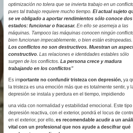
optimización no tolera que se invierta trabajo en un conflict
pues tal trabajo requiere mucho tiempo.
El actual sujeto q
se ve obligado a aportar rendimientos sólo conoce dos
estados: funcionar o fracasar.
En ello se asemeja a las
máquinas. Tampoco las máquinas conocen ningún conflicto
bien funcionan impecablemente, o bien están estropeadas.
Los conflictos no son destructivos. Muestran un aspec
constructivo
. Las relaciones e identidades estables sólo
surgen de los conflictos.
La persona crece y madura
trabajando en los conflictos”
Es im
portante no confundir tristeza con depresión,
ya q
la tristeza es una emoción más que es totalmente sentir, y l
depresión se instala y perdura en el tiempo, impidiendo
una vida con normalidad y estabilidad emocional. Este tipo
depresión reactiva, con el exterior, pondrá el locus de contr
en el exterior, por ello,
es recomendable acudir a un análi
vital con un profesional que nos ayude a descifrar qué