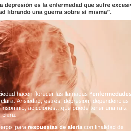
a depresión es la enfermedad que sufre excesi
ad librando una guerra sobre sí misma”.
ciedad hacen florecer las llamadas
“enfermedade
 clara: Ansiedad, estrés, depresión, dependencias
, insomnio, adicciones…que puede tener una raíz
clara.
cuerpo para
respuestas de alerta
con finalidad de