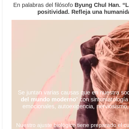
En palabras del filósofo
Byung Chul Han. “L
positividad. Refleja una humanid
Se juntan varias causas que en nuestra so
del mundo moderno
” con sintomatología
emocionales, autoexigencia, nerviosismo
Nuestro ajuste biológico tiene preparado el 