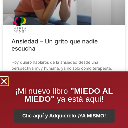
Ansiedad – Un grito que nadie
escucha
Hoy quiero hablaros de la ansiedad desde una
perspectiva muy humana, ya no solo como terapeuta,
como analista, como educadora, como articulista, sino,
como paciente.
¡Mi nuevo libro
"MIEDO AL
LEER COMPLETO »
MIEDO"
ya está aquí!
Clic aquí y Adquierelo ¡YA MISMO!