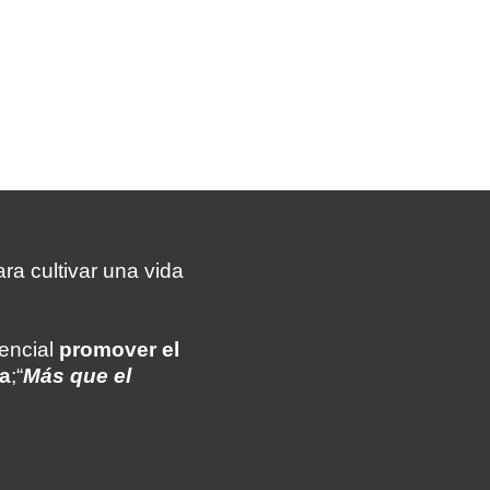
ra cultivar una vida
sencial
promover el
ia
;“
Más que el