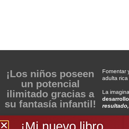
¡Los niños poseen
Fomentar y
adulta ric
un potencial
ilimitado gracias a
La imagina
desarrollo
su fantasía infantil!
resultado,
¡Mi nuevo libro