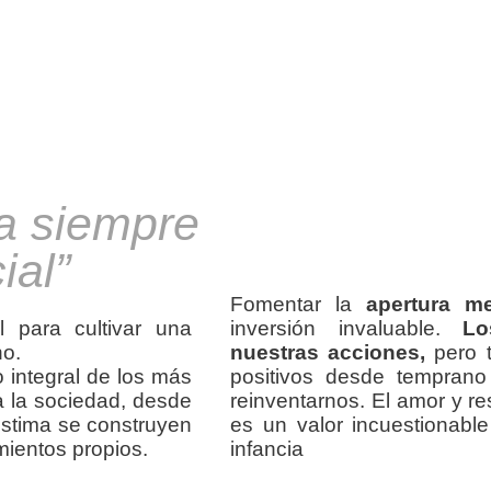
ra siempre
ial”
Fomentar la
apertura me
l para cultivar una
inversión invaluable.
Lo
no.
nuestras acciones,
pero t
o integral de los más
positivos desde temprano
a la sociedad, desde
reinventarnos. El amor y r
estima se construyen
es un valor incuestionabl
mientos propios.
infancia