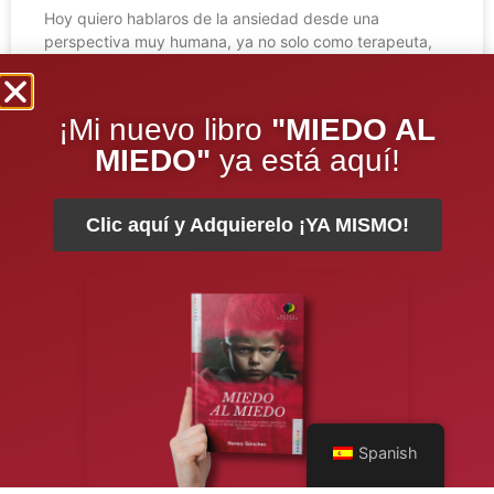
Hoy quiero hablaros de la ansiedad desde una
perspectiva muy humana, ya no solo como terapeuta,
como analista, como educadora, como articulista, sino,
como paciente.
¡Mi nuevo libro
"MIEDO AL
LEER COMPLETO »
MIEDO"
ya está aquí!
Clic aquí y Adquierelo ¡YA MISMO!
Spanish