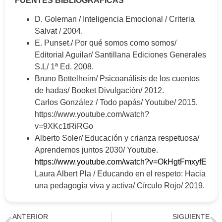
FUENTES BIBLIOGRÁFICAS
D. Goleman / Inteligencia Emocional / Criteria
Salvat / 2004.
E. Punset./ Por qué somos como somos/
Editorial Aguilar/ Santillana Ediciones Generales
S.L/ 1ª Ed. 2008.
Bruno Bettelheim/ Psicoanálisis de los cuentos
de hadas/ Booket Divulgación/ 2012.
Carlos González / Todo papás/ Youtube/ 2015.
https://www.youtube.com/watch?
v=9XKc1tRiRGo
Alberto Soler/ Educación y crianza respetuosa/
Aprendemos juntos 2030/ Youtube.
https://www.youtube.com/watch?v=OkHgtFmxyfE
Laura Albert Pla / Educando en el respeto: Hacia
una pedagogía viva y activa/ Círculo Rojo/ 2019.
ANTERIOR
SIGUIENTE