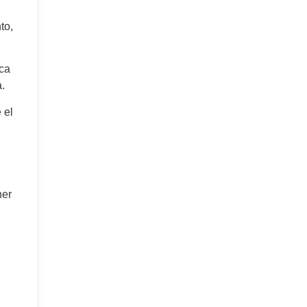
to,
ica
a.
 el
ner