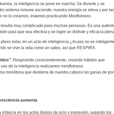
mos, la inteligencia se pone en marcha: Se divierte y se
tro sistema inmune asciende, nuestra energía se eleva y por tan
que no lo creamos, estamos practicando Mindfulness.
r resulta muy complicado para muchas personas. Es una autént
ión para que sea efectiva y se logre un disfrute y eficacia plen
plexo solar, en un acto de inteligencia ¿Acaso no es inteligente
ndo se vive la vida como un sabio, así que
RESPIRA
.
tidos”
.
Respirando conscientemente, creando hábitos que
 uso de la inteligencia realizamos mindfulness.
tina monótona que destierra de nuestra cabeza las ganas de po
 consciencia aumenta.
 infancia en los actos diarios de ocio y expresión, jugando los