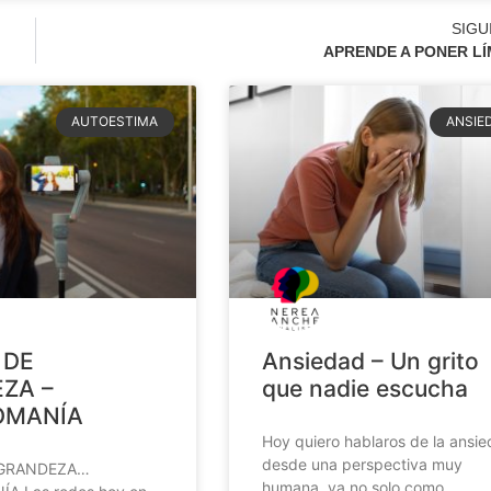
SIGU
APRENDE A PONER LÍ
AUTOESTIMA
ANSIE
 DE
Ansiedad – Un grito
ZA –
que nadie escucha
OMANÍA
Hoy quiero hablaros de la ansi
desde una perspectiva muy
 GRANDEZA…
humana, ya no solo como