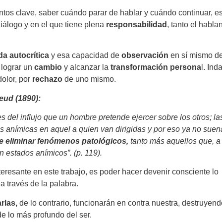
untos clave, saber cuándo parar de hablar y cuándo continuar, e
iálogo y en el que tiene plena
responsabilidad
, tanto el hablan
da autocrítica
y esa capacidad de
observación
en sí mismo de
 lograr un
cambio
y alcanzar la
transformación persona
l. Ind
dolor, por
rechazo
de uno mismo.
eud (1890):
s del influjo que un hombre pretende ejercer sobre los otros; la
 anímicas en aquel a quien van dirigidas y por eso ya no suen
de eliminar fenómenos patológicos,
tanto más aquellos que, a
en estados anímicos”. (p. 119).
nteresante en este trabajo, es poder hacer devenir consciente lo
a través de la palabra.
rlas,
de lo contrario, funcionarán en contra nuestra, destruyend
e lo más profundo del ser.