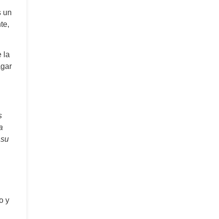
s un
te,
 la
agar
s
a
 su
o y