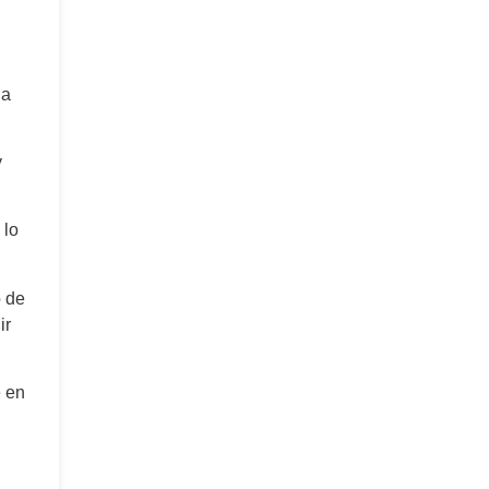
la
y
 lo
o de
ir
e en