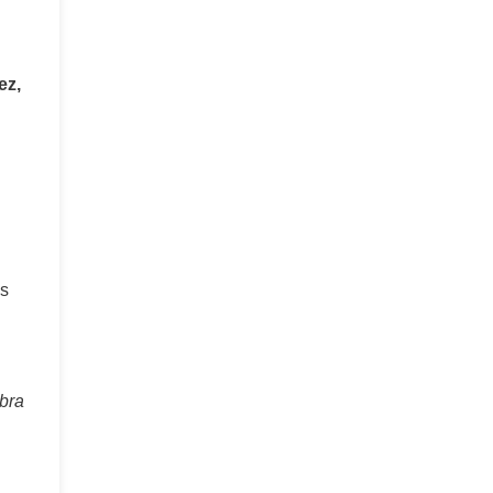
ez,
os
bra