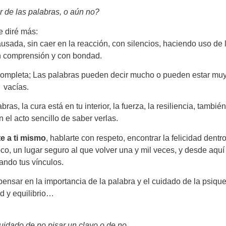
 de las palabras, o aún no?
e diré más:
ausada, sin caer en la reacción, con silencios, haciendo uso de 
n comprensión y con bondad.
a completa; Las palabras pueden decir mucho o pueden estar mu
vacías.
bras, la cura está en tu interior, la fuerza, la resiliencia, también
l acto sencillo de saber verlas.
e a ti mismo
, hablarte con respeto, encontrar la felicidad dentr
co, un lugar seguro al que volver una y mil veces, y desde aquí 
ando tus vínculos.
ensar en la importancia de la palabra y el cuidado de la psiqu
ud y equilibrio…
idado de no pisar un clavo o de no